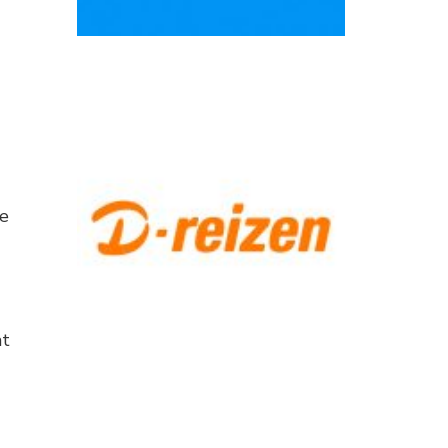
se
at