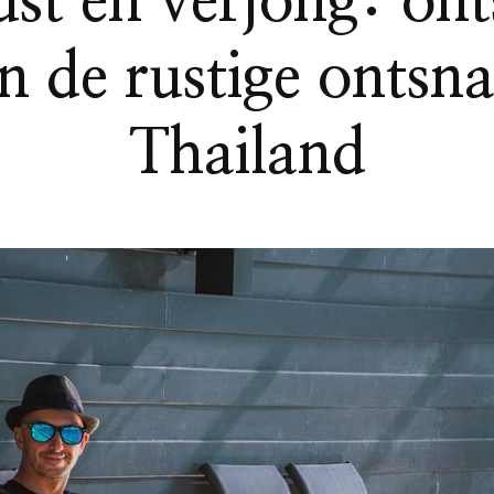
ust en verjong: on
 in de rustige onts
Thailand