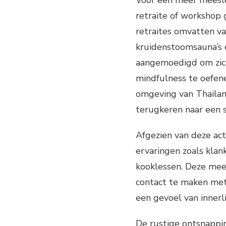
Voor een meer meesl
retraite of workshop 
retraites omvatten vaa
kruidenstoomsauna’s
aangemoedigd om zich
mindfulness te oefene
omgeving van Thailand
terugkeren naar een s
Afgezien van deze act
ervaringen zoals klan
kooklessen. Deze mee
contact te maken met 
een gevoel van innerli
De rustige ontsnappin