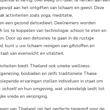
epende ervaring, overweeg om deel te nemen aan een
gewijd aan het ontgiften van lichaam en geest. Deze
k activiteiten zoals yoga, meditatie,
 en een gezond detoxdieet. Deelnemers worden
 los te koppelen van technologie, schoon te eten en
n. Door op een detoxreis te gaan in de rustige
, kunt u uw lichaam reinigen van gifstoffen en
taat van evenwicht en vitaliteit.
iviteiten biedt Thailand ook unieke wellness-
kgenezing, bosbaden en zelfs traditionele Thaise
slepende ervaringen stellen individuen in staat om
zichzelf en hun omgeving, wat uiteindelijk leidt tot
jke vrede en verjonging.
gen van Thailand zijn het perfecte tegengif voor de