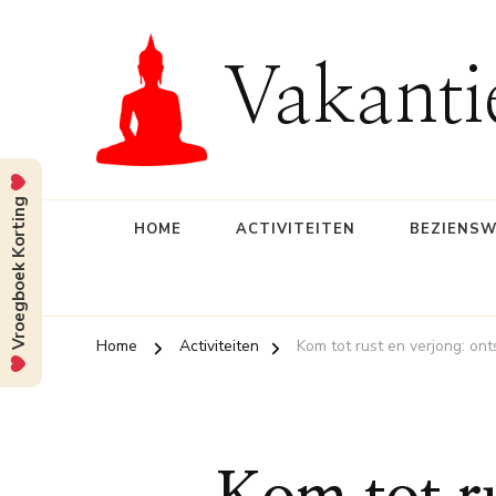
Vakanti
Vroegboek Korting
HOME
ACTIVITEITEN
BEZIENS
Home
Activiteiten
Kom tot rust en verjong: on