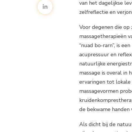
van het dagelijkse le
zelfreflectie en verjon
Voor degenen die op zo
massagetherapieën va
“nuad bo-rarn”, is een
acupressuur en reflex
natuurlijke energiest
massage is overal in h
ervaringen tot lokale
massagevormen prober
kruidenkomprestherap
de bekwame handen v
Als dicht bij de natu