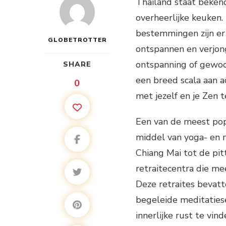
Thailand staat bekend
overheerlijke keuken.
bestemmingen zijn er
GLOBETROTTER
ontspannen en verjonge
ontspanning of gewoon
SHARE
een breed scala aan a
0
met jezelf en je Zen t
Een van de meest pop
middel van yoga- en 
Chiang Mai tot de pit
retraitecentra die m
Deze retraites bevat
begeleide meditatiese
innerlijke rust te vi